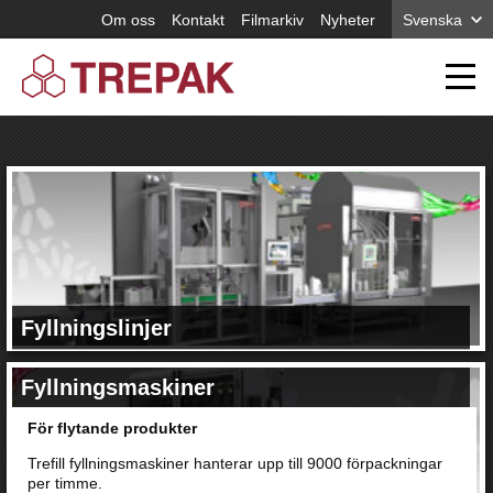
Om oss
Kontakt
Filmarkiv
Nyheter
Svenska
Fyllningslinjer
En komplett lösning
Fyllningsmaskiner
Vi får din fyllningslinje att fungera som en samordnad enhet.
För flytande produkter
Läs mer om våra fyllningslinjer.
Trefill fyllningsmaskiner hanterar upp till 9000 förpackningar
per timme.